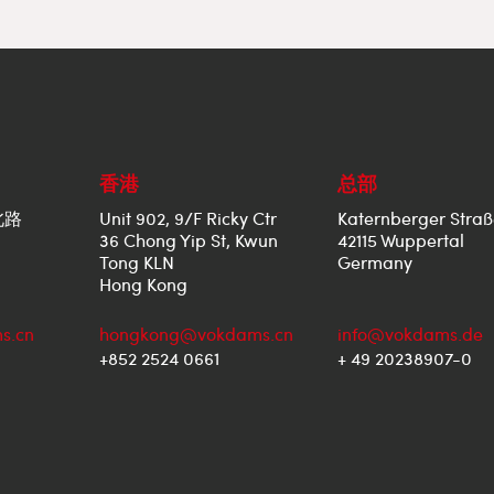
香港
总部
北路
Unit 902, 9/F Ricky Ctr
Katernberger Straß
36 Chong Yip St, Kwun
42115 Wuppertal
Tong KLN
Germany
Hong Kong
s.cn
hongkong@vokdams.cn
info@vokdams.de
+852 2524 0661
+ 49 20238907-0