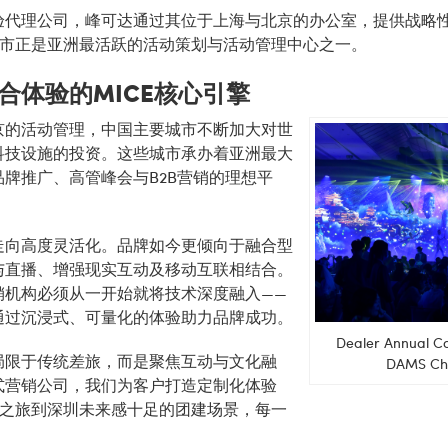
验代理公司
，峰可达通过其位于上海与北京的办公室，提供战略
城市正是亚洲最活跃的活动策划与活动管理中心之一。
合体验的MICE核心引擎
京的活动管理，中国主要城市不断加大对世
科技设施的投资。这些城市承办着亚洲最大
牌推广、高管峰会与B2B营销的理想平
走向高度灵活化。品牌如今更倾向于融合型
与直播、增强现实互动及移动互联相结合。
销机构必须从一开始就将技术深度融入——
通过沉浸式、可量化的体验助力品牌成功。
Dealer Annual C
局限于传统差旅，而是聚焦互动与文化融
DAMS Ch
式营销公司，我们为客户打造定制化体验
索之旅到深圳未来感十足的团建场景，每一