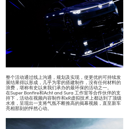
整个活动通过线上沟通，规划及实现，使更优的可持续发
展结果得以形成，几乎为零的搭建制作，没有任何材料的
浪费，堪称有史以来我们承办的最环保的活动之一。
在Super Bonfire和Acht and Sura 工作室等合作伙伴的支
持下，活动在视频内容制作和xR虚拟技术上都达到了顶级
水准，呈现出一支将气氛不断推高的揭幕视频，直至新车
亮相那刻的怦然心动。