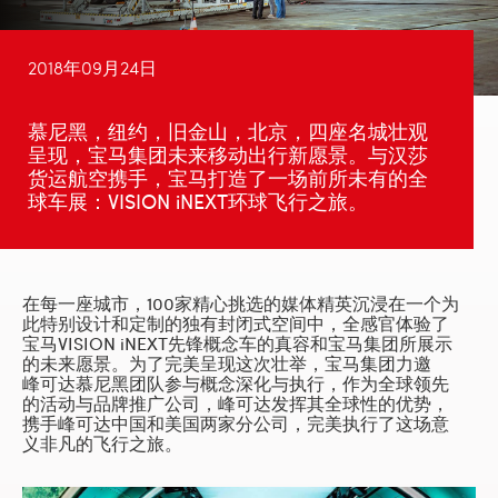
2018年09月24日
慕尼黑，纽约，旧金山，北京，四座名城壮观
呈现，宝马集团未来移动出行新愿景。与汉莎
货运航空携手，宝马打造了一场前所未有的全
球车展：VISION iNEXT环球飞行之旅。
在每一座城市，100家精心挑选的媒体精英沉浸在一个为
此特别设计和定制的独有封闭式空间中，全感官体验了
宝马VISION iNEXT先锋概念车的真容和宝马集团所展示
的未来愿景。为了完美呈现这次壮举，宝马集团力邀
峰可达
慕尼黑团队参与概念深化与执行，作为全球领先
的
活动与品牌推广公司
，峰可达发挥其全球性的优势，
携手峰可达中国和美国两家分公司，完美执行了这场意
义非凡的飞行之旅。