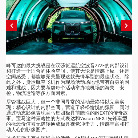
峰可达的最大挑战是在汉莎货运航空波音777F的内部设计
和打造一个适合的体验空间，使其无论是情感呼应，还是
空间感受，都能够完美呈现这款先锋车型的最佳状态。除
此之外，货运航空飞机作为现场活动场地也带有自身的困
难和挑战，因为要考虑每个
活动举办
地机场的海关，安
检，物流运输等多方面因素。
尽管挑战巨大，但一个非同寻常的活动最终得以完美实
现：精心设计的内部空间，营造了轻松愉悦的氛围，同时
通过动态影像表现宝马集团极具前瞻性的iNEXT的传奇故
事。宝马这种策略性的方式表达和Vision iNEXT先锋车型
的概念价值被无缝转换成极具视觉冲击力，情感丰富和打
动人心的影像图片。
这场前所未有的环球之旅活动，让超过400家国际媒体精